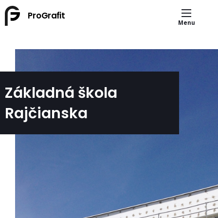
Main
Skočiť
ProGrafit
na
navigation
Menu
hlavný
obsah
Základná škola
Rajčianska